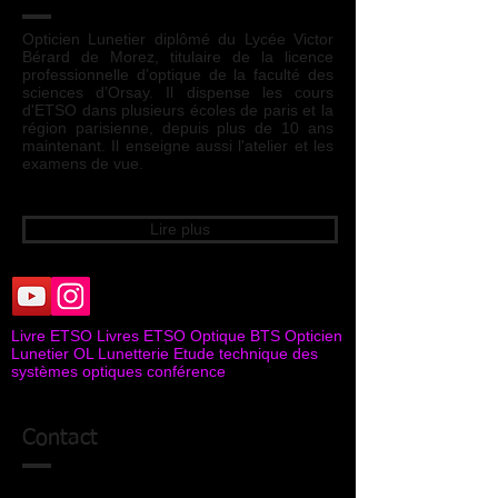
Opticien Lunetier diplômé du Lycée Victor
Bérard de Morez, titulaire de la licence
professionnelle d’optique de la faculté des
sciences d’Orsay. Il dispense les cours
d'ETSO dans plusieurs écoles de paris et la
région parisienne, depuis plus de 10 ans
maintenant. Il enseigne aussi l'atelier et les
examens de vue.
Lire plus
Livre ETSO Livres ETSO Optique BTS Opticien
Lunetier OL Lunetterie Etude technique des
systèmes optiques conférence
Connexion Webmaster
Contact