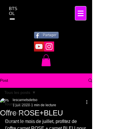
BTS
OL
Partager
Post
Tous les posts
lescarnetsdetso
Tous les posts
1 juil. 2020
1 min de lecture
Offre ROSE+BLEU
Commencer
Durant le mois de juillet, profitez de 
Votre communauté
l'offre carnet ROSE + carnet BLEU pour 