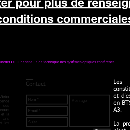
er pour plus de rensei
conditions commerciale
netier OL Lunetterie Etude technique des systèmes optiques conférence
Les 
Contact
con
et d'e
ictor
cence
en BTS
té des
A3.
cours
 et la
0 ans
et les
La pro