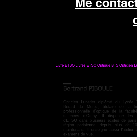
Me contact
Livre ETSO Livres ETSO Optique BTS Opticien Lu
Bertrand PIBOULE
Opticien Lunetier diplômé du Lycée V
Bérard de Morez, titulaire de la li
professionnelle d’optique de la facul
sciences d’Orsay. Il dispense les 
d'ETSO dans plusieurs écoles de paris
région parisienne, depuis plus de 1
maintenant. Il enseigne aussi l'atelier 
examens de vue.