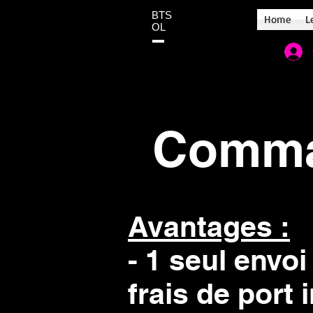
BTS
Home
L
OL
Comma
Avantages :
- 1 seul envoi
frais de port i