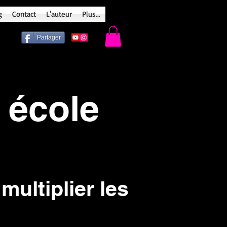
g
Contact
L'auteur
Plus...
Partager
école
multiplier les