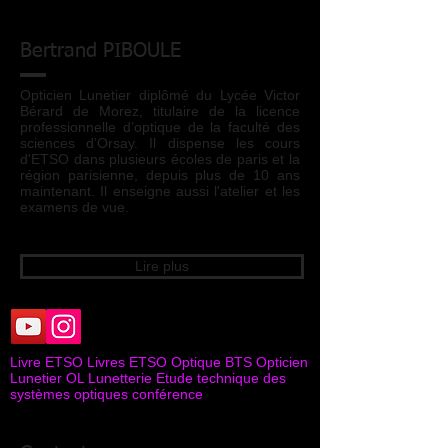
Bertrand PIBOULE
Opticien Lunetier diplômé du Lycée Victor
Bérard de Morez, titulaire de la licence
professionnelle d’optique de la faculté des
sciences d’Orsay. Il dispense les cours
d'ETSO dans plusieurs écoles de paris et la
région parisienne, depuis plus de 10 ans
maintenant. Il enseigne aussi l'atelier et les
examens de vue.
Lire plus
Livre ETSO Livres ETSO Optique BTS Opticien
Lunetier OL Lunetterie Etude technique des
systèmes optiques conférence
Connexion Webmaster