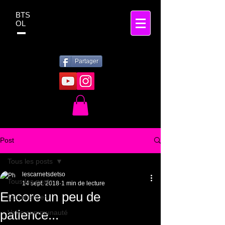
BTS
OL
Partager
Post
Tous les posts
lescarnetsdetso
Tous les posts
14 sept. 2018
1 min de lecture
Encore un peu de
Commencer
patience...
Votre communauté