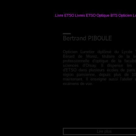
Livre ETSO Livres ETSO Optique BTS Opticien Lu
Bertrand PIBOULE
Opticien Lunetier diplômé du Lycée V
Bérard de Morez, titulaire de la li
professionnelle d’optique de la facul
sciences d’Orsay. Il dispense les 
d'ETSO dans plusieurs écoles de paris
région parisienne, depuis plus de 1
maintenant. Il enseigne aussi l'atelier 
examens de vue.
Lire plus