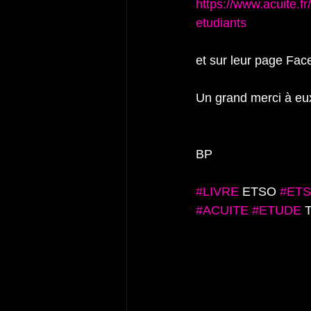
https://www.acuite.fr
etudiants
et sur leur page Fac
Un grand merci à eux
BP
#LIVRE
 ETSO 
#ET
#ACUITE
#ETUDE
 