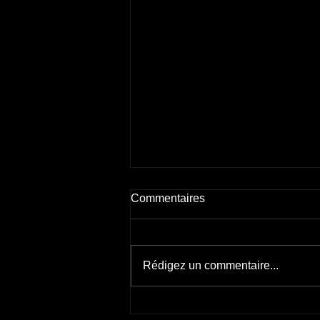
Nouveaux carnets d'ETSO
Commentaires
Bonjour, j'ai le plaisir de vous
informer de deux nouveaux
carnets JAUNE et ROSE 2025. Il
Rédigez un commentaire...
s'agit de deux nouvelles éditions
revues et...