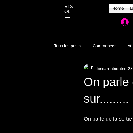
BTS
Home
L
OL
Tous les posts
Commencer
Vo
lescarnetsdetso
23
On parle 
sur.........
On parle de la sortie