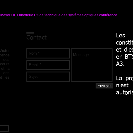
netier OL Lunetterie Etude technique des systèmes optiques conférence
Les 
Contact
con
et d'e
ictor
cence
en BTS
té des
A3.
cours
 et la
0 ans
et les
La pro
n'es
Envoyer
autori