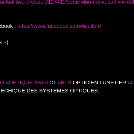
/actualite/profession/127411/sortie-dun-nouveau-livre-de
ebook : 
https://www.facebook.com/Acuitefr/
 :-)
SO
#OPTIQUE
#BTS
 OL 
#BTS
 OPTICIEN LUNETIER 
#
TECHIQUE DES SYSTEMES OPTIQUES