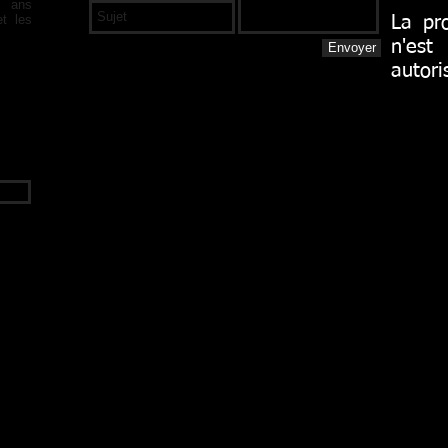
0 ans
et les
La pro
n'es
Envoyer
autori