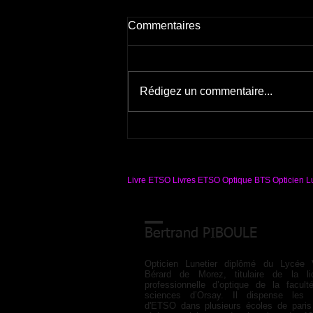
Nouveaux carnets d'ETSO
Commentaires
Bonjour, j'ai le plaisir de vous
informer de deux nouveaux
carnets JAUNE et ROSE 2025. Il
Rédigez un commentaire...
s'agit de deux nouvelles éditions
revues et...
Livre ETSO Livres ETSO Optique BTS Opticien Lu
Bertrand PIBOULE
Opticien Lunetier diplômé du Lycée V
Bérard de Morez, titulaire de la li
professionnelle d’optique de la facul
sciences d’Orsay. Il dispense les 
d'ETSO dans plusieurs écoles de paris