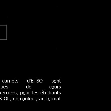
ure papier
 à des ruptures de papiers,
carnets BLEU et JAUNE
t édités sur du papier
lé 120g au lieu du extraprint
 Malgré...
carnets d'ETSO sont
stitués de cours
xercices, pour les étudiants
 OL, en couleur, au format