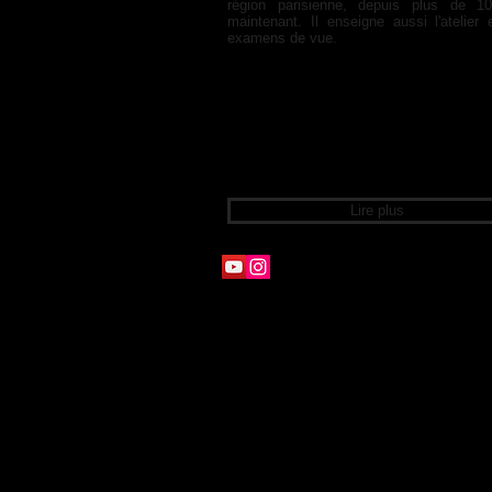
région parisienne, depuis plus de 1
maintenant. Il enseigne aussi l'atelier 
examens de vue.
Lire plus