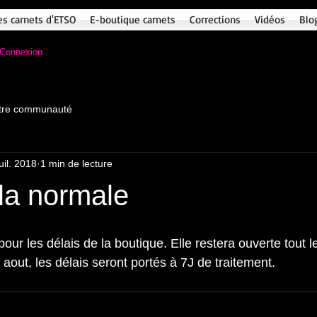
es carnets d'ETSO
E-boutique carnets
Corrections
Vidéos
Blo
Connexion
tre communauté
juil. 2018
1 min de lecture
la normale
our les délais de la boutique. Elle restera ouverte tout l
en aout, les délais seront portés à 7J de traitement.